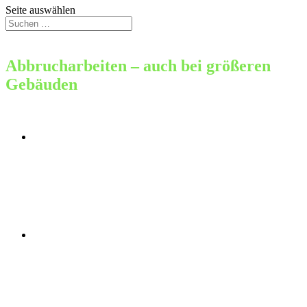
Seite auswählen
Abbrucharbeiten – auch bei größeren
Gebäuden
Im Gegensatz zu den meisten anderen Entrümpelungs- und
Umzugsunternehmen, umfasst unser Service auch
Abbrucharbeiten. Sie könnten uns also auch dann
beauftragen, wenn Ihre Wohnung gerade in die Luft
gesprengt wurde und ein Haufen Bauschutt entsorgt werden
muss. Solche Praktiken sind heutzutage jedoch eher unüblich.
😉 Aber:
In unserer heutigen Zeit ist beispielsweise der planmäßige
Rückbau beliebt. So oder so kommt es zu Abbrucharbeiten.
Und bei solchen fallen die unterschiedlichsten Abfälle an. Wir
sind in solchen Fällen zur Stelle und kümmern uns um eine
fachgerechte Entsorgung.